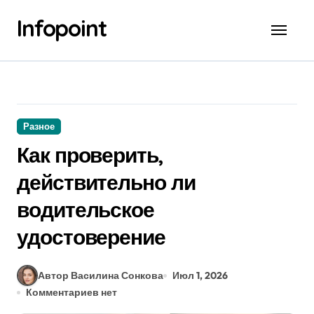
Перейти
Infopoint
к
содержанию
Разное
Как проверить,
действительно ли
водительское
удостоверение
Автор Василина Сонкова
Июл 1, 2026
Комментариев нет