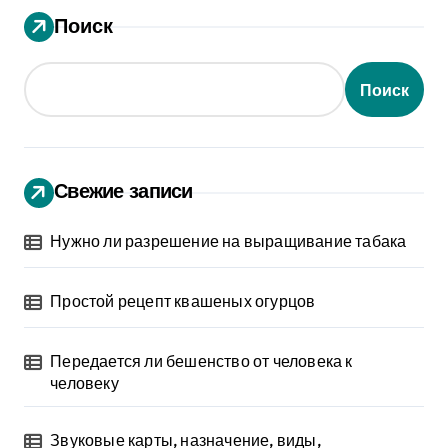
а
Поиск
г
и
Поиск
н
а
Свежие записи
ц
и
Нужно ли разрешение на выращивание табака
я
Простой рецепт квашеных огурцов
з
Передается ли бешенство от человека к
а
человеку
п
Звуковые карты, назначение, виды,