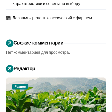
и
характеристики и советы по выбору
с
Лазанья – рецепт классический с фаршем
е
й
Свежие комментарии
Нет комментариев для просмотра.
Редактор
Разное