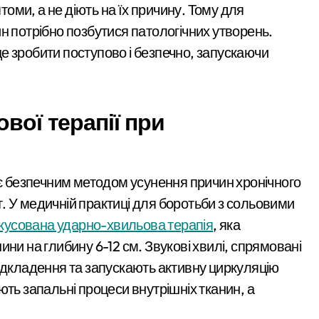
ми, а не діють на їх причину. Тому для
н потрібно позбутися патологічних утворень.
е зробити поступово і безпечно, запускаючи
вої терапії при
 є безпечним методом усунення причин хронічного
. У медичній практиці для боротьби з сольовими
кусована ударно-хвильова терапія
, яка
ни на глибину 6-12 см. Звукові хвилі, спрямовані
відкладення та запускають активну циркуляцію
ють запальні процеси внутрішніх тканин, а