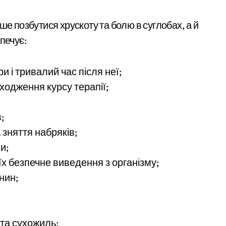
ше позбутися хрускоту та болю в суглобах, а й
печує:
 і тривалий час після неї;
ходження курсу терапії;
;
;
зняття набряків;
и;
їх безпечне виведення з організму;
нин;
 та сухожиль;