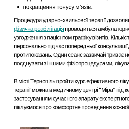
покращення тонусу м’язів.
Процедури ударно-хвильової терапії дозволяют
фізична реабілітація
проводиться амбулаторно
узгодження з пацієнтом графіку візитів. Кільк
персонально під час попередньої консультації,
протипоказань. Один сеанс зазвичай триває н
поєднувати з іншими фізіопроцедурами, ліку
В місті Тернопіль пройти курс ефективного л
терапії можна в медичному центрі “Міра” під к
застосуванням сучасного апарату експертного
піклуємося про комфортне проведення кожної