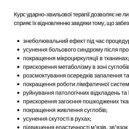
Курс ударно-хвильової терапії дозволяє не ли
сприяє їх відновленню завдяки тому, що забез
знеболювальний ефект під час процедури
усунення больового синдрому після про
покращення мікроциркуляції в тканинах
прискорення метаболізму в зоні суглобів
розсмоктування осередків запалення та 
покращення роботи лімфатичної систем
руйнування патологічних відкладень та 
прискорення загоєння пошкоджених тка
покращення живлення суглобів;
усунення скутості в рухах;
підвищення еластичності м’язів, зв’язок