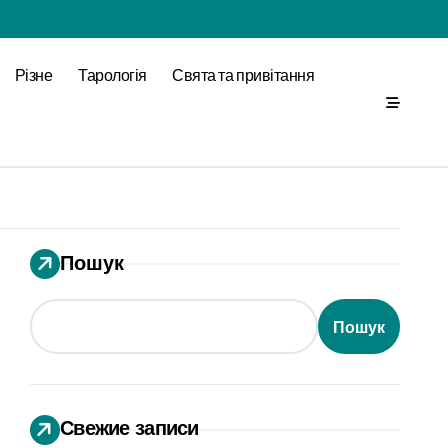
Різне
Тарологія
Свята та привітання
Пошук
Пошук
Свежие записи