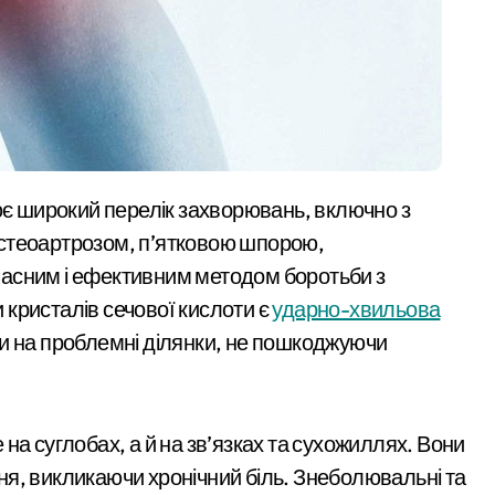
стеоартрозом, п’ятковою шпорою,
асним і ефективним методом боротьби з
кристалів сечової кислоти є
ударно-хвильова
и на проблемні ділянки, не пошкоджуючи
на суглобах, а й на зв’язках та сухожиллях. Вони
я, викликаючи хронічний біль. Знеболювальні та