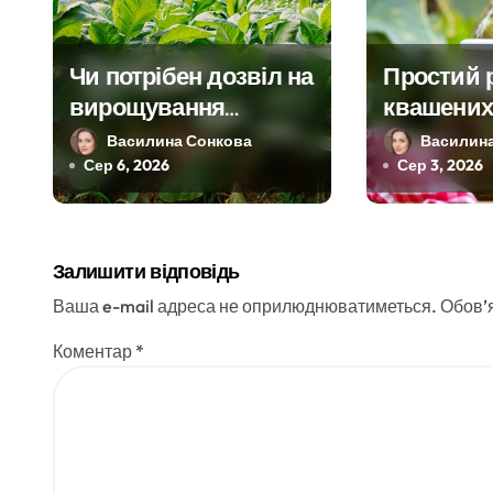
а
ц
Чи потрібен дозвіл на
Простий 
і
вирощування
квашених 
тютюну
я
Василина Сонкова
Василин
Сер 6, 2026
Сер 3, 2026
з
а
Залишити відповідь
п
Ваша e-mail адреса не оприлюднюватиметься.
Обов’я
и
Коментар
*
с
і
в