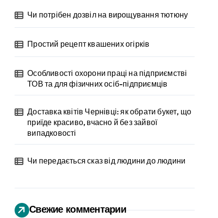
Чи потрібен дозвіл на вирощування тютюну
Простий рецепт квашених огірків
Особливості охорони праці на підприємстві
ТОВ та для фізичних осіб-підприємців
Доставка квітів Чернівці: як обрати букет, що
приїде красиво, вчасно й без зайвої
випадковості
Чи передається сказ від людини до людини
Свежие комментарии