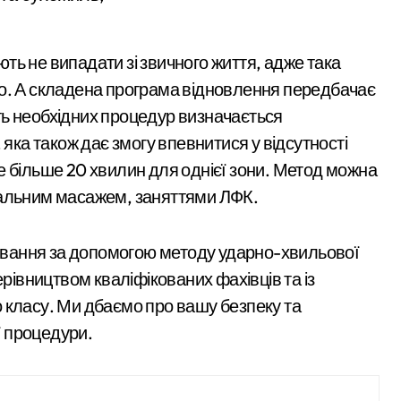
ь не випадати зі звичного життя, адже така
. А складена програма відновлення передбачає
ість необхідних процедур визначається
 яка також дає змогу впевнитися у відсутності
е більше 20 хвилин для однієї зони. Метод можна
вальним масажем, заняттями ЛФК.
ікування за допомогою методу ударно-хвильової
ерівництвом кваліфікованих фахівців та із
 класу. Ми дбаємо про вашу безпеку та
 процедури.