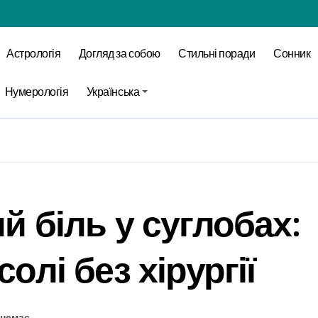
Астрологія
Догляд за собою
Стильні поради
Сонник
Нумерологія
Українська
й біль у суглобах:
олі без хірургії
 немає