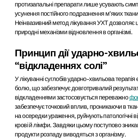
протизапальні препарати лише усувають симпто
усунення постійного подразнення м’яких ткани
Неінвазивний метод лікування УХТ дозволяє ц
природні механізми відновлення в організмі.
Принцип дії ударно-хвильо
“відкладеннях солі”
У лікуванні суглобів ударно-хвильова терапія
болю, що забезпечує довготривалий результат
відкладеннями застосовується переважно
фо
забезпечує точковий вплив, проникаючи в ткани
на осередки ураження, руйнують патологічні 
крові й лімфи. Завдяки цьому поступово зника
продукти розпаду виводяться з організму.