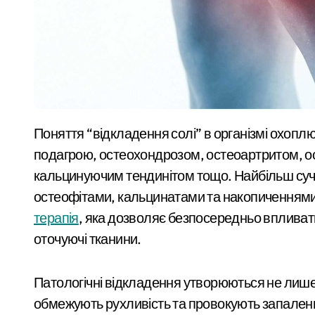
Поняття “відкладення солі” в організмі охоплює широкий перелік захворювань, включно з
подагрою, остеохондрозом, остеоартритом, о
кальцинуючим тендинітом тощо. Найбільш суч
остеофітами, кальцинатами та накопиченнями 
терапія
, яка дозволяє безпосередньо впливат
оточуючі тканини.
Патологічні відкладення утворюються не лише 
обмежують рухливість та провокують запаленн