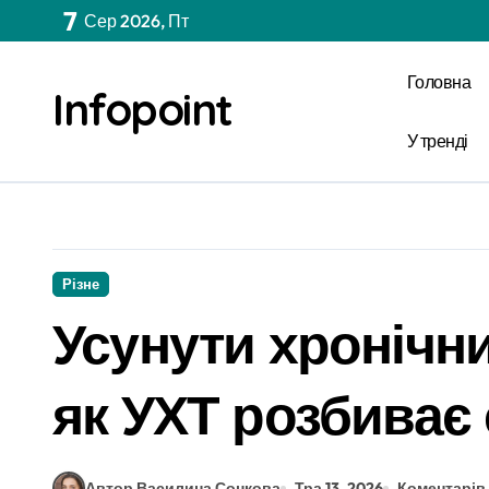
Перейти
7
Сер 2026, Пт
до
вмісту
Головна
Infopoint
У тренді
Різне
Усунути хронічни
як УХТ розбиває с
Автор Василина Сонкова
Тра 13, 2026
Коментарів