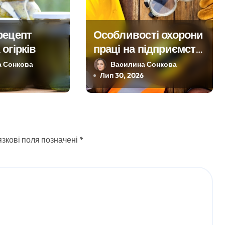
рецепт
Особливості охорони
огірків
праці на підприємстві
ТОВ та для фізичних
а Сонкова
Василина Сонкова
осіб-підприємців
Лип 30, 2026
зкові поля позначені
*