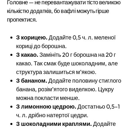
Головне — не перевантажувати тісто великою
кількістю додатків, бо вафлі можуть гірше
пропектися.
З корицею.
Додайте 0,5 ч. л. меленої
кориці до борошна.
З какао.
Замініть 20 г борошна на 20 г
какао. Так смак буде шоколадним, але
структура залишиться м’якою.
З бананом.
Додайте половину стиглого
банана, розім’ятого виделкою. Цукру
можна покласти менше.
З лимонною цедрою.
Достатньо 0,5–1
ч. л. дрібно натертої цедри.
З шоколадними краплями.
Додайте