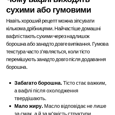
сухими або гумовими
Навіть хороший рецепт можна зіпсувати
кількома дрібницями. Найчастіше домашні
вафлі стають сухими через надлишок
борошна або занадто довге випікання. Гумова
текстура часто з’являється, коли тісто
перемішують занадто довго після додавання
борошна.
Забагато борошна.
Тісто стає важким,
а вафлі після охолодження
твердішають.
Мало жиру.
Масло відповідає не лише
за смак, а й за м’якість структури.