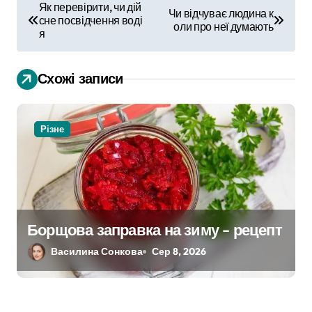
Н
Як перевірити, чи дій
Чи відчуває людина к
сне посвідчення воді
а
оли про неї думають
я
в
Схожі записи
і
г
Різне
а
ц
і
я
Борщова заправка на зиму – рецепт
Василина Сонкова
Сер 8, 2026
з
а