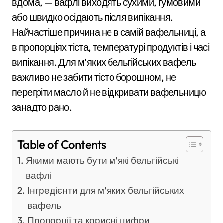
вдома, — вафлі виходять сухими, гумовими
або швидко осідають після випікання.
Найчастіше причина не в самій вафельниці, а
в пропорціях тіста, температурі продуктів і часі
випікання. Для м’яких бельгійських вафель
важливо не забити тісто борошном, не
перегріти масло й не відкривати вафельницю
занадто рано.
Table of Contents
Якими мають бути м’які бельгійські
вафлі
Інгредієнти для м’яких бельгійських
вафель
Пропорції та корисні цифри