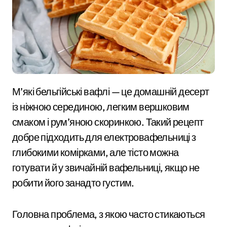
М’які бельгійські вафлі — це домашній десерт
із ніжною серединою, легким вершковим
смаком і рум’яною скоринкою. Такий рецепт
добре підходить для електровафельниці з
глибокими комірками, але тісто можна
готувати й у звичайній вафельниці, якщо не
робити його занадто густим.
Головна проблема, з якою часто стикаються