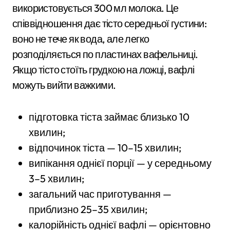
використовується 300 мл молока. Це
співвідношення дає тісто середньої густини:
воно не тече як вода, але легко
розподіляється по пластинах вафельниці.
Якщо тісто стоїть грудкою на ложці, вафлі
можуть вийти важкими.
підготовка тіста займає близько 10
хвилин;
відпочинок тіста — 10–15 хвилин;
випікання однієї порції — у середньому
3–5 хвилин;
загальний час приготування —
приблизно 25–35 хвилин;
калорійність однієї вафлі — орієнтовно