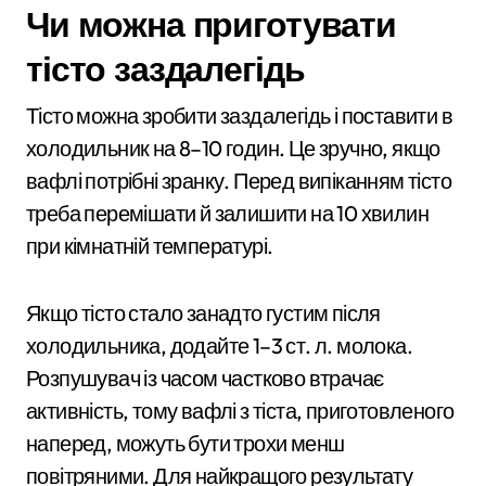
Чи можна приготувати
тісто заздалегідь
Тісто можна зробити заздалегідь і поставити в
холодильник на 8–10 годин. Це зручно, якщо
вафлі потрібні зранку. Перед випіканням тісто
треба перемішати й залишити на 10 хвилин
при кімнатній температурі.
Якщо тісто стало занадто густим після
холодильника, додайте 1–3 ст. л. молока.
Розпушувач із часом частково втрачає
активність, тому вафлі з тіста, приготовленого
наперед, можуть бути трохи менш
повітряними. Для найкращого результату