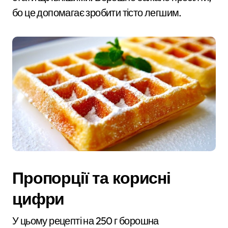
бо це допомагає зробити тісто легшим.
Пропорції та корисні
цифри
У цьому рецепті на 250 г борошна