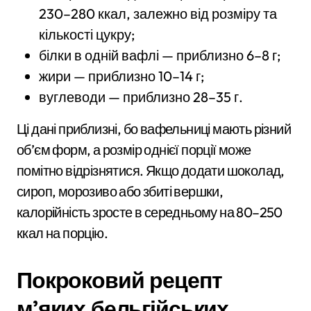
230–280 ккал, залежно від розміру та
кількості цукру;
білки в одній вафлі — приблизно 6–8 г;
жири — приблизно 10–14 г;
вуглеводи — приблизно 28–35 г.
Ці дані приблизні, бо вафельниці мають різний
об’єм форм, а розмір однієї порції може
помітно відрізнятися. Якщо додати шоколад,
сироп, морозиво або збиті вершки,
калорійність зросте в середньому на 80–250
ккал на порцію.
Покроковий рецепт
м’яких бельгійських