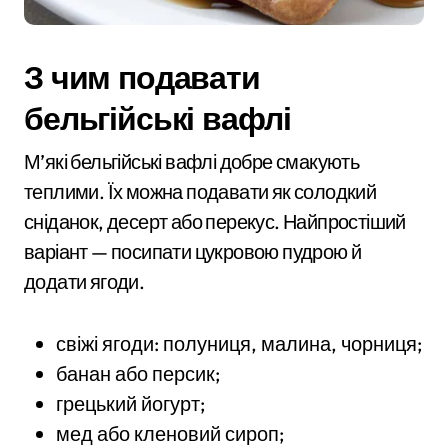
З чим подавати
бельгійські вафлі
М’які бельгійські вафлі добре смакують
теплими. Їх можна подавати як солодкий
сніданок, десерт або перекус. Найпростіший
варіант — посипати цукровою пудрою й
додати ягоди.
свіжі ягоди: полуниця, малина, чорниця;
банан або персик;
грецький йогурт;
мед або кленовий сироп;