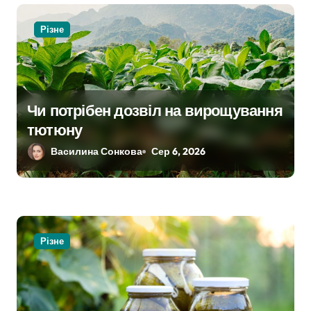
п
и
Різне
с
і
Чи потрібен дозвіл на вирощування
в
тютюну
Василина Сонкова
Сер 6, 2026
Різне