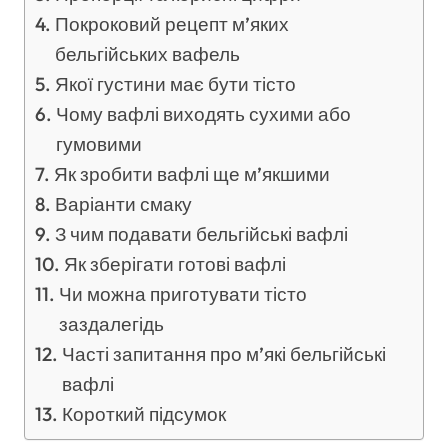
Покроковий рецепт м’яких
бельгійських вафель
Якої густини має бути тісто
Чому вафлі виходять сухими або
гумовими
Як зробити вафлі ще м’якшими
Варіанти смаку
З чим подавати бельгійські вафлі
Як зберігати готові вафлі
Чи можна приготувати тісто
заздалегідь
Часті запитання про м’які бельгійські
вафлі
Короткий підсумок