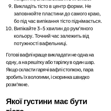
Викладіть тісто в центр форми. Не
заповнюйте пластини до самого краю,
бо під час випікання тісто піднімається.
Випікайте 3–5 хвилин до рум’яного
кольору. Точний час залежить від
потужності вафельниці.
Готові вафлі краще викладати не одна на
одну, а на решітку або тарілку в один шар.
Якщо скласти гарячі вафлі стопкою, пара
зробить їх вологими, і скоринка швидко
розм’якне.
Якої густини має бути