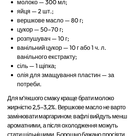
молоко — 300 мл;
яйця — 2 шт.;
вершкове масло — 80 г;
цукор — 50–70 г;
розпушувач — 10 г;
ванільний цукор — 10 г або 1 ч. л.
ванільного екстракту;
сіль — 1 щіпка;
олія для змащування пластин — за
потреби.
Для м’якшого смаку краще брати молоко
жирністю 2,5–3,2%. Вершкове масло не варто
замінювати маргарином: вафлі вийдуть менш
ароматними, а після охолодження можуть
стати щільнішими. Борошно бажано просіяти,