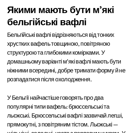
Якими мають бути м’які
бельгійські вафлі
Бельгійські вафлі відрізняються від тонких
хрустких вафель товщиною, повітряною
структурою та глибокими комірками. У
домашньому варіанті м’які вафлі мають бути
ніжними всередині, добре тримати форму й не
розпадатися після охолодження.
У Бельгії найчастіше говорять про два
популярні типи вафель: брюссельські та
льєжські. Брюссельські вафлі зазвичай легші,
прямокутні, з повітряним тістом. Льєжські —