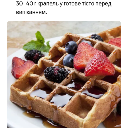
30–40 г крапель у готове тісто перед
випіканням.