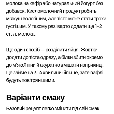
молока на кефір або натуральний йогурт без
добавок. Кисломолочний продукт робить
м’якуш вологішим, але тісто може стати трохи
густішим. У такому разі варто додати ще 1–2
ст. л. молока.
Ще один спосіб — розділити яйця. Жовтки
додати до тіста одразу, а білки збити окремо
до м’якої піни й акуратно вмішати наприкінці.
Це займе на 3–4 хвилини більше, зате вафлі
будуть повітрянішими.
Варіанти смаку
Базовий рецепт легко змінити під свій смак.