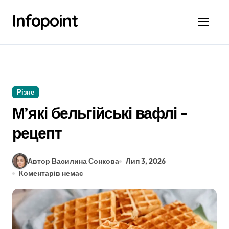
Перейти
Infopoint
до
вмісту
Різне
М’які бельгійські вафлі –
рецепт
Автор Василина Сонкова
Лип 3, 2026
Коментарів немає