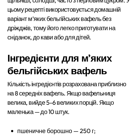
щільніші, солодші, часто з перловим цукром. У
цьому рецепті використовується домашній
варіант м’яких бельгійських вафель без
дріжджів, тому його легко приготувати на
сніданок, до кави або для дітей.
Інгредієнти для м’яких
бельгійських вафель
Кількість інгредієнтів розрахована приблизно
на 8 середніх вафель. Якщо вафельниця
велика, вийде 5–6 великих порцій. Якщо
маленька — до 10 штук.
пшеничне борошно — 250 г;