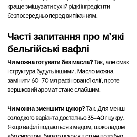
краще змішувати сухі й рідкі інгредієнти
безпосередньо перед випіканням.
Часті запитання про м’які
бельгійські вафлі
Чи можна готувати без масла?
Так, але смак
і структура будуть іншими. Масло можна
замінити 60–70 мл рафінованої олії, проте
вершковий аромат стане слабшим.
Чи можна зменшити цукор?
Так. Для менш
солодкого варіанта достатньо 35–40 г цукру.
Якщо вафлі подаються з медом, шоколадом
або сиропом, багато цукру в тісті не потрібно.