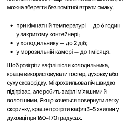
можна зберегти без помітної втрати смаку.
при кімнатній температурі — до 6 годин
у закритому контейнері;
у холодильнику — до 2 діб;
у морозильній камері — до 1 місяця.
Щоб розігріти вафлі після холодильника,
краще використовувати тостер, духовку або
суху сковорідку. Мікрохвильова піч швидко
підігріває, але робить вафлі м’якшими й
вологішими. Якщо хочеться повернути легку
скоринку, краще прогріти вафлі 3–5 хвилин у
духовці при 160–170 градусах.