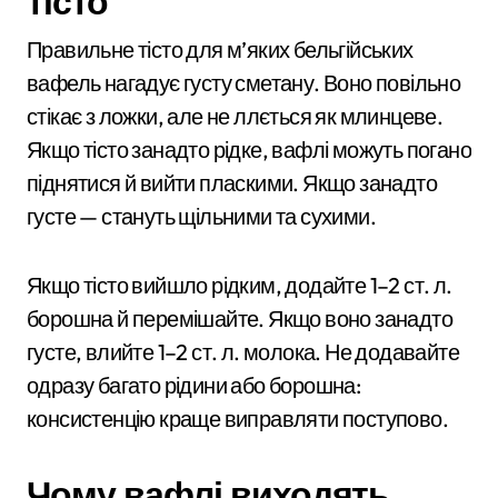
тісто
Правильне тісто для м’яких бельгійських
вафель нагадує густу сметану. Воно повільно
стікає з ложки, але не ллється як млинцеве.
Якщо тісто занадто рідке, вафлі можуть погано
піднятися й вийти пласкими. Якщо занадто
густе — стануть щільними та сухими.
Якщо тісто вийшло рідким, додайте 1–2 ст. л.
борошна й перемішайте. Якщо воно занадто
густе, влийте 1–2 ст. л. молока. Не додавайте
одразу багато рідини або борошна:
консистенцію краще виправляти поступово.
Чому вафлі виходять