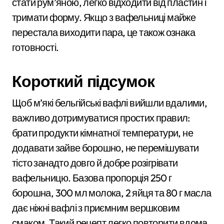
стати рум’яною, легко відходити від пластин і
тримати форму. Якщо з вафельниці майже
перестала виходити пара, це також ознака
готовності.
Короткий підсумок
Щоб м’які бельгійські вафлі вийшли вдалими,
важливо дотримуватися простих правил:
брати продукти кімнатної температури, не
додавати зайве борошно, не перемішувати
тісто занадто довго й добре розігрівати
вафельницю. Базова пропорція 250 г
борошна, 300 мл молока, 2 яйця та 80 г масла
дає ніжні вафлі з приємним вершковим
смаком. Такий рецепт легко повторити вдома