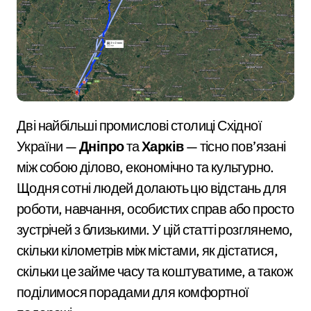
Дві найбільші промислові столиці Східної
України —
Дніпро
та
Харків
— тісно пов’язані
між собою ділово, економічно та культурно.
Щодня сотні людей долають цю відстань для
роботи, навчання, особистих справ або просто
зустрічей з близькими. У цій статті розглянемо,
скільки кілометрів між містами, як дістатися,
скільки це займе часу та коштуватиме, а також
поділимося порадами для комфортної