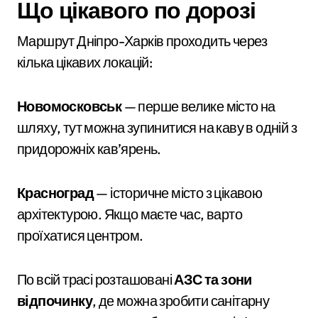
Що цікавого по дорозі
Маршрут Дніпро-Харків проходить через
кілька цікавих локацій:
Новомосковськ
— перше велике місто на
шляху, тут можна зупинитися на каву в одній з
придорожніх кав’ярень.
Красноград
— історичне місто з цікавою
архітектурою. Якщо маєте час, варто
проїхатися центром.
По всій трасі розташовані
АЗС та зони
відпочинку
, де можна зробити санітарну