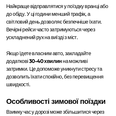
Найкраще відправлятися у поїздку вранці або
до обіду. У ці години менший трафік, а
світловий день дозволяє безпечніше їхати.
Вечірні рейси часто затримуються через
ускладнений рух на виїзді з міст.
Якщо їдете власним авто, закладайте
додаткові
30-40 хвилин
на можливі
затримки. Це допоможе уникнути стресу та
дозволить їхати спокійно, без перевищення
швидкості.
Особливості зимової поїздки
Взимку час у дорозі може збільшитися через