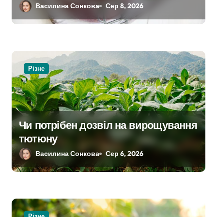
Василина Сонкова
Сер 8, 2026
з
а
п
и
Різне
с
і
Чи потрібен дозвіл на вирощування
в
тютюну
Василина Сонкова
Сер 6, 2026
Різне