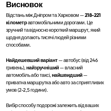
Висновок
Відстань між Дніпром та Харковом —
218-221
кілометр
автомобільними дорогами. Це
зручний та відносно короткий маршрут, який
щодня долають тисячі людей різними
способами.
Найдешевший варіант
— автобус (від 246
гривень),
найзручніший
— власний
автомобіль або таксі,
найшвидший
—
приватна маршрутка або авто за сприятливих
умов (2-2,5 години).
Вибір способу подорожі залежить від ваших