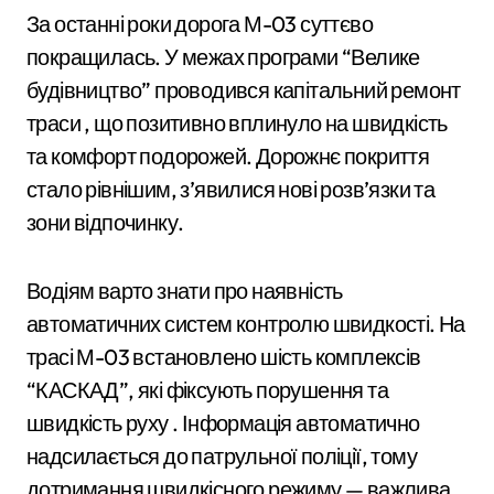
За останні роки дорога М-03 суттєво
покращилась. У межах програми “Велике
будівництво” проводився капітальний ремонт
траси , що позитивно вплинуло на швидкість
та комфорт подорожей. Дорожнє покриття
стало рівнішим, з’явилися нові розв’язки та
зони відпочинку.
Водіям варто знати про наявність
автоматичних систем контролю швидкості. На
трасі М-03 встановлено шість комплексів
“КАСКАД”, які фіксують порушення та
швидкість руху . Інформація автоматично
надсилається до патрульної поліції, тому
дотримання швидкісного режиму — важлива