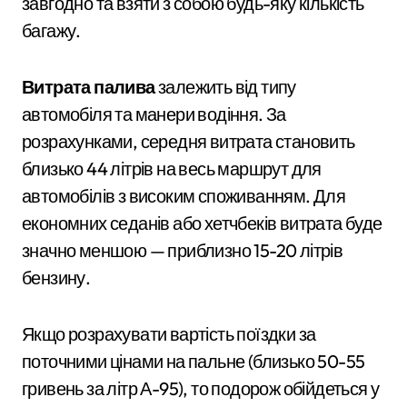
завгодно та взяти з собою будь-яку кількість
багажу.
Витрата палива
залежить від типу
автомобіля та манери водіння. За
розрахунками, середня витрата становить
близько 44 літрів на весь маршрут для
автомобілів з високим споживанням. Для
економних седанів або хетчбеків витрата буде
значно меншою — приблизно 15-20 літрів
бензину.
Якщо розрахувати вартість поїздки за
поточними цінами на пальне (близько 50-55
гривень за літр А-95), то подорож обійдеться у