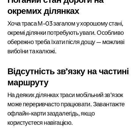
окремих ділянках
Хоча траса М-03 загалом у хорошому стані,
окремі ділянки потребують уваги. Особливо
обережно треба їхати після дощу — можливі
вибоїни та калюжі.
Відсутність зв’язку на частині
маршруту
На деяких ділянках траси мобільний зв’язок
може переривчасто працювати. Завантажте
офлайн-карти заздалегідь, якщо
користуєтеся навігацією.